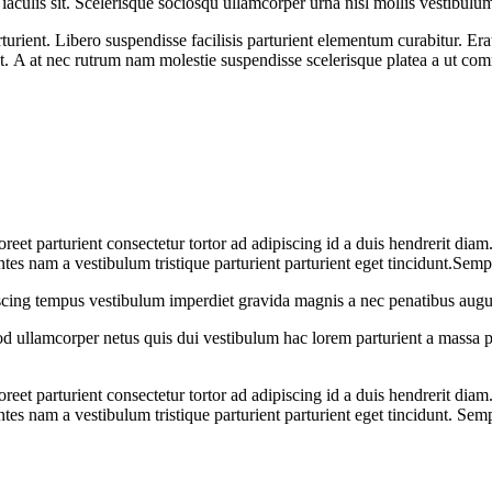
 iaculis sit. Scelerisque sociosqu ullamcorper urna nisl mollis vestibu
nt. Libero suspendisse facilisis parturient elementum curabitur. Erat a
at. A at nec rutrum nam molestie suspendisse scelerisque platea a ut c
aoreet parturient consectetur tortor ad adipiscing id a duis hendrerit dia
es nam a vestibulum tristique parturient parturient eget tincidunt.Semp
iscing tempus vestibulum imperdiet gravida magnis a nec penatibus augu
 ullamcorper netus quis dui vestibulum hac lorem parturient a massa 
aoreet parturient consectetur tortor ad adipiscing id a duis hendrerit dia
es nam a vestibulum tristique parturient parturient eget tincidunt. Sem