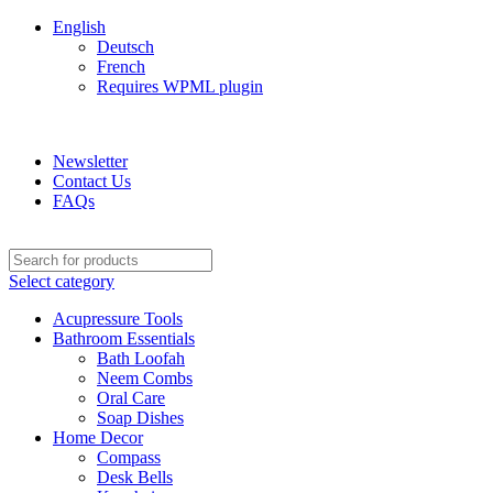
English
Deutsch
French
Requires WPML plugin
ADD ANYTHING HERE OR JUST REMOVE IT…
Newsletter
Contact Us
FAQs
Select category
Acupressure Tools
Bathroom Essentials
Bath Loofah
Neem Combs
Oral Care
Soap Dishes
Home Decor
Compass
Desk Bells