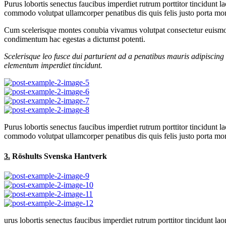
Purus lobortis senectus faucibus imperdiet rutrum porttitor tincidunt l
commodo volutpat ullamcorper penatibus dis quis felis justo porta mont
Cum scelerisque montes conubia vivamus volutpat consectetur euismod
condimentum hac egestas a dictumst potenti.
Scelerisque leo fusce dui parturient ad a penatibus mauris adipiscin
elementum imperdiet tincidunt.
Purus lobortis senectus faucibus imperdiet rutrum porttitor tincidunt l
commodo volutpat ullamcorper penatibus dis quis felis justo porta mont
3.
Röshults Svenska Hantverk
urus lobortis senectus faucibus imperdiet rutrum porttitor tincidunt lao