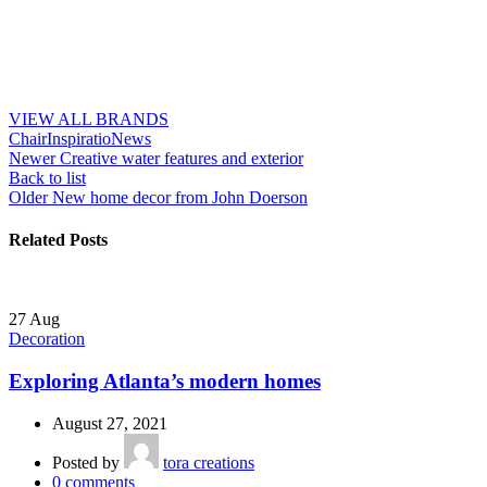
VIEW ALL BRANDS
Chair
Inspiratio
News
Newer
Creative water features and exterior
Back to list
Older
New home decor from John Doerson
Related Posts
27
Aug
Decoration
Exploring Atlanta’s modern homes
August 27, 2021
Posted by
tora creations
0
comments