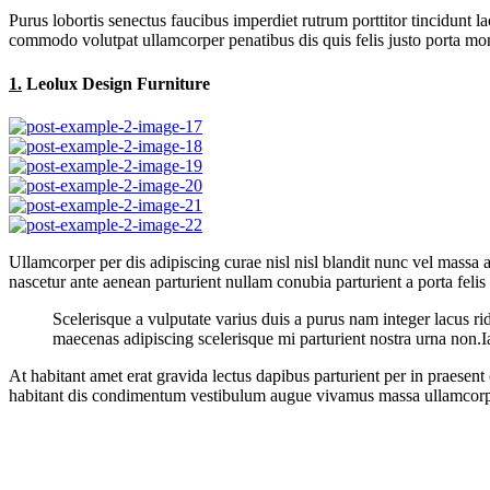
Purus lobortis senectus faucibus imperdiet rutrum porttitor tincidunt l
commodo volutpat ullamcorper penatibus dis quis felis justo porta mont
1.
Leolux Design Furniture
Ullamcorper per dis adipiscing curae nisl nisl blandit nunc vel massa a
nascetur ante aenean parturient nullam conubia parturient a porta felis
Scelerisque a vulputate varius duis a purus nam integer lacus ri
maecenas adipiscing scelerisque mi parturient nostra urna non.I
At habitant amet erat gravida lectus dapibus parturient per in praes
habitant dis condimentum vestibulum augue vivamus massa ullamcorp