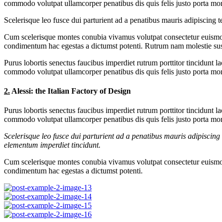
commodo volutpat ullamcorper penatibus dis quis felis justo porta mont
Scelerisque leo fusce dui parturient ad a penatibus mauris adipiscin
Cum scelerisque montes conubia vivamus volutpat consectetur euismod
condimentum hac egestas a dictumst potenti. Rutrum nam molestie sus
Purus lobortis senectus faucibus imperdiet rutrum porttitor tincidunt l
commodo volutpat ullamcorper penatibus dis quis felis justo porta mont
2.
Alessi: the Italian Factory of Design
Purus lobortis senectus faucibus imperdiet rutrum porttitor tincidunt l
commodo volutpat ullamcorper penatibus dis quis felis justo porta mont
Scelerisque leo fusce dui parturient ad a penatibus mauris adipiscin
elementum imperdiet tincidunt.
Cum scelerisque montes conubia vivamus volutpat consectetur euismod
condimentum hac egestas a dictumst potenti.