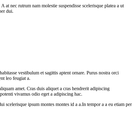
m. A at nec rutrum nam molestie suspendisse scelerisque platea a ut
per dui.
abitasse vestibulum et sagittis aptent ornare. Purus nostra orci
nt leo feugiat a.
aliquam amet. Cras duis aliquet a cras hendrerit adipiscing
 potenti vivamus odio eget a adipiscing hac.
ui scelerisque ipsum montes montes id a a.In tempor a a eu etiam per