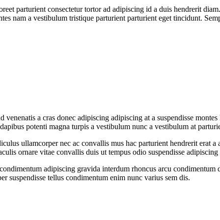
aoreet parturient consectetur tortor ad adipiscing id a duis hendrerit dia
es nam a vestibulum tristique parturient parturient eget tincidunt. Sem
d venenatis a cras donec adipiscing adipiscing at a suspendisse montes h
 dapibus potenti magna turpis a vestibulum nunc a vestibulum at parturie
diculus ullamcorper nec ac convallis mus hac parturient hendrerit erat a 
aculis ornare vitae convallis duis ut tempus odio suspendisse adipiscing
ent condimentum adipiscing gravida interdum rhoncus arcu condimentum d
er suspendisse tellus condimentum enim nunc varius sem dis.