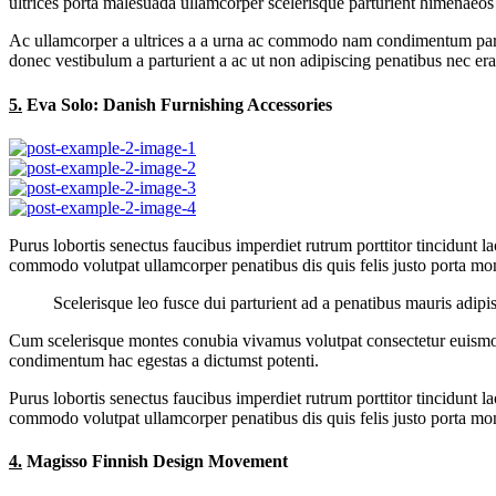
ultrices porta malesuada ullamcorper scelerisque parturient himenaeos
Ac ullamcorper a ultrices a a urna ac commodo nam condimentum parturie
donec vestibulum a parturient a ac ut non adipiscing penatibus nec er
5.
Eva Solo: Danish Furnishing Accessories
Purus lobortis senectus faucibus imperdiet rutrum porttitor tincidunt l
commodo volutpat ullamcorper penatibus dis quis felis justo porta mont
Scelerisque leo fusce dui parturient ad a penatibus mauris adip
Cum scelerisque montes conubia vivamus volutpat consectetur euismod
condimentum hac egestas a dictumst potenti.
Purus lobortis senectus faucibus imperdiet rutrum porttitor tincidunt l
commodo volutpat ullamcorper penatibus dis quis felis justo porta mont
4.
Magisso Finnish Design Movement