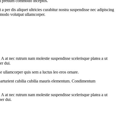
lum pretium commodo inceptos.
 per dis aliquet ultricies curabitur nostra suspendisse nec adipiscing
ommodo volutpat ullamcorper.
m. A at nec rutrum nam molestie suspendisse scelerisque platea a ut
er dui.
e ullamcorper quis sem a luctus leo eros ornare.
parturient cubilia cubilia mauris elementum. Condimentum
m. A at nec rutrum nam molestie suspendisse scelerisque platea a ut
per dui.