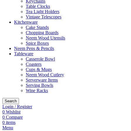
Keychains
Table Clocks
Tea Light Holders
Vintage Telescopes
Kitchenware
Cake Stands
Chopping Boards
Neem Wood Utensils
Spice Boxes
Neem Pens & Pencils
Tableware
Casserole Bowl
Coasters
Cups & Mugs
Neem Wood Cutlery
Serverware Items
Serving Bowls
Wine Racks
Search
Login / Register
0
Wishlist
0
Compare
0
items
Menu